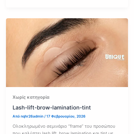
Χωρίς κατηγορία
Lash-lift-brow-lamination-tint
Από
nqhr26admin
/
17 Φεβρουαρίου, 2026
Ολοκληρωμένο σεμινάριο “frame” του προσώπου
που καλύπτει lash lift, brow lamination και tint με