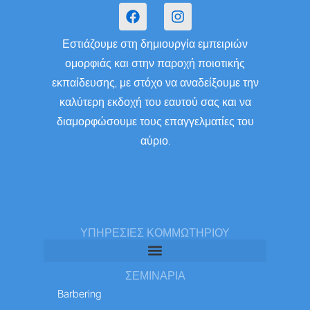
F
I
a
n
c
s
Εστιάζουμε στη δημιουργία εμπειριών
e
t
b
a
ομορφιάς και στην παροχή ποιοτικής
o
g
εκπαίδευσης, με στόχο να αναδείξουμε την
o
r
k
a
καλύτερη εκδοχή του εαυτού σας και να
m
διαμορφώσουμε τους επαγγελματίες του
αύριο.​
ΥΠΗΡΕΣΊΕΣ ΚΟΜΜΩΤΗΡΊΟΥ
ΣΕΜΙΝΑΡΙΑ
Barbering