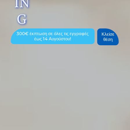
IN
G
300€ έκπτωση σε όλες τις εγγραφές
Κλείσε
έως 14 Αυγούστου!
θέση