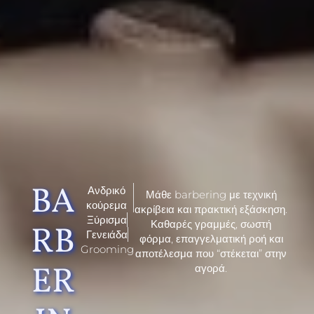
BA
Ανδρικό
Μάθε barbering με τεχνική
κούρεμα
ακρίβεια και πρακτική εξάσκηση.
Ξύρισμα
Καθαρές γραμμές, σωστή
RB
Γενειάδα
φόρμα, επαγγελματική ροή και
Grooming
αποτέλεσμα που “στέκεται” στην
ER
αγορά.